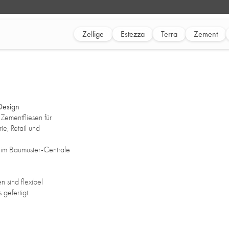
Zellige
Estezza
Terra
Zement
 Design
 Zementfliesen für
e, Retail und
 im Baumuster-Centrale
n sind flexibel
gefertigt.