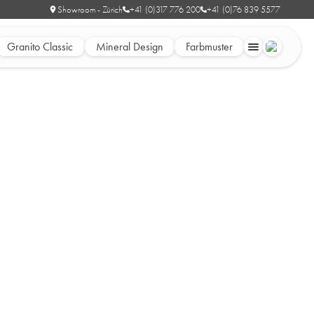
Showroom - Zürich
+41 (0)317 776 200
+41 (0)76 839 5577
Granito Classic
Mineral Design
Farbmuster