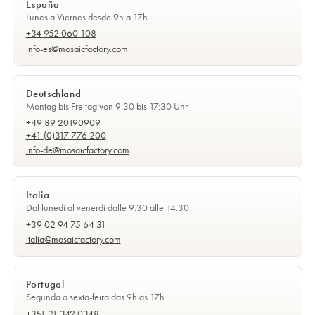
España
Lunes a Viernes desde 9h a 17h
+34 952 060 108
info-es@mosaicfactory.com
Deutschland
Montag bis Freitag von 9:30 bis 17:30 Uhr
+49 89 20190909
+41 (0)317 776 200
info-de@mosaicfactory.com
Italia
Dal lunedì al venerdì dalle 9:30 alle 14:30
+39 02 94 75 64 31
italia@mosaicfactory.com
Portugal
Segunda a sexta-feira das 9h às 17h
+351 21 342 0348