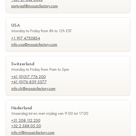
portugal@mosaicfactory.com
USA
Monday to Friday from 8h to 12h EST
+1 917 4750854
info-usa@mosaicfactory.com
Switzerland
Monday to Friday from 9am to 5pm
+41 (0)317 776 200
+41 (0)76 839 5577
info-ch@mosaicfactory.com
Nederland
Maandag tot en met vrijdag van 9:00 tot 17:00
+31 208 112 230
+32 2 588 05 20
info-nl@mosaicfactory.com