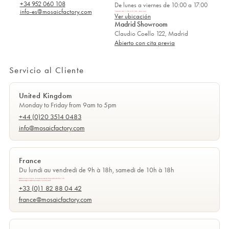
+34 952 060 108
De lunes a viernes de 10:00 a 17:00
info-es@mosaicfactory.com
*Cerrado del 17/08 al 21/08 — Feria local
Ver ubicación
Madrid Showroom
Claudio Coello 122
, Madrid
Abierto con cita previa
Servicio al Cliente
United Kingdom
Monday to Friday from 9am to 5pm
+44 (0)20 3514 0483
info@mosaicfactory.com
France
Du lundi au vendredi de 9h à 18h, samedi de 10h à 18h
Pendant le mois d'Août, notre service client est disponible de 9h à 17h.
Fermeture exceptionnelle les samedis 15 et 22 Août.
+33 (0)1 82 88 04 42
france@mosaicfactory.com