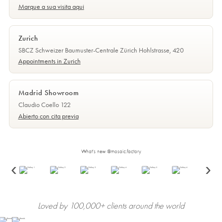
Marque a sua visita aqui
Zurich
SBCZ Schweizer Baumuster-Centrale Zürich Hohlstrasse, 420
Appointments in Zurich
Madrid Showroom
Claudio Coello 122
Abierto con cita previa
What's new @mosaic.factory
‹
›
Loved by 100,000+ clients around the world