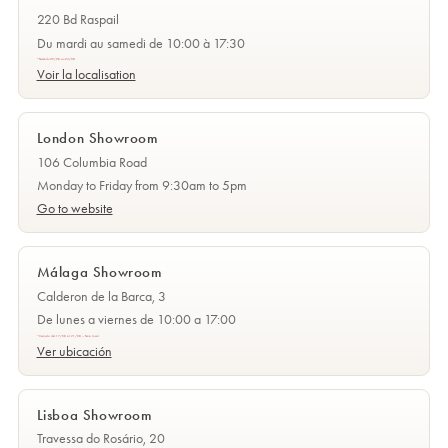
220 Bd Raspail
Du mardi au samedi de 10:00 à 17:30
*Fermé du 09/08 au 24/08
Voir la localisation
London Showroom
106 Columbia Road
Monday to Friday from 9:30am to 5pm
Go to website
Málaga Showroom
Calderon de la Barca, 3
De lunes a viernes de 10:00 a 17:00
*Cerrado del 17/08 al 21/08 — Feria local
Ver ubicación
Lisboa Showroom
Travessa do Rosário, 20