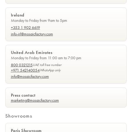
Ireland
Monday to Friday from 9am to 5pm
+353 1 902 6619
info-irl@mosaicfactory.com
United Arab Emirates
Monday to Friday from 11:00 am to 7:00 pm
800 0321215
UAE toll free number
+971 542140054
WhatsApp only
info@mosaicfactory.com
Press contact
marketing@mosaicfactory.com
Showrooms
Paris Showroom