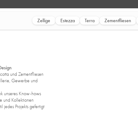
Zellige
Estezza
Terra
Zementfliesen
 Design
acotta und Zementfliesen
ellerie, Gewerbe und
ank unseres Know-hows
e und Kollektionen
 jedes Projekts gefertigt