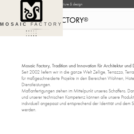
Handcrafted surfaces for architecture & design
MOSAIC FACTORY
®
MOSAIC
FACTORY
Mosaic Factory, Tradition und Innovation für Architektur und
Seit 2002 liefern wir in die ganze Welt Zellige, Terrazzo, Terr
für maßgeschneiderte Projekte in den Bereichen Wohnen, Hot
Dienstleistungen.
Maßanfertigungen stehen im Mittelpunkt unseres Schaffens. D
und unserer technischen Kompetenz können alle unsere Produkt
individuell angepasst und entsprechend der Identität und dem Stil
werden.