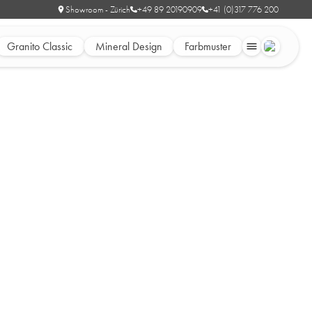
Showroom - Zürich
+49 89 20190909
+41 (0)317 776 200
Granito Classic
Mineral Design
Farbmuster