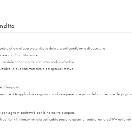
endita
nte dichiara di aver preso visione delle presenti condizioni e di accettarle.
edere con l'acquisto online.
re una delle condizioni del contratto-modulo d'ordine.
iasi vendita, in qualsiasi momento e per qualsiasi motivo.
se di trasporto.
'eventuale IVA applicabile vengono calcolate e presentate prima della conferma e del pagam
e di consegna in conformità con la normativa europea.
 partita IVA intracomunitaria verificabile possono essere fatturate al netto dell'IVA nell'amb