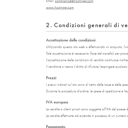
Email:
compliance@hostinger.com
www.hostinger.com
2. Condizioni generali di v
Accettazione delle condizioni
Utilizzando questo sito web o effettuando un acquisto, l'ute
Tale accettazione è necessaria (fase del carrello) per proc
L'accettazione delle condizioni di vendita costituisce inolt
Il venditore si riserva il diritto di rifiutare/respingere quals
Prezzi
I prezzi indicati sul sito sono al netto delle tasse e delle spe
Durante la procedura d'ordine, le spese di spedizione e l
IVA europea
Le vendite a clienti privati sono soggette all'IVA del paes
Le vendite effettuate ad aziende in possesso di un numero di
Pagamento