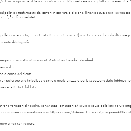
 e/o in un luogo accessibile a un camion fino a 12 tonnellate e a una piattaforma elevatrice. 
pallet o il trasferimento dei cartoni in cantiere o al piano. Il nostro servizio non include scar
o (da 3,5 a 12 tonnellate).
pallet danneggiato, cartoni rovinati, prodotti mancanti) sarà indicata sulla bolla di consegn
rredato di fotografie.
ngono di un diritto di recesso di 14 giorni per i prodotti standard.
personalizzati.
ono a carico del cliente.
su un pallet protetto (imballaggio simile a quello utilizzato per la spedizione dalla fabbrica) p
erce restituita in fabbrica.
tano variazioni di tonalità, consistenza, dimensioni e finitura a causa della loro natura artig
non saranno considerate motivi validi per un reso/rimborso. È di esclusiva responsabilità dell'
cativo e non contrattuale.