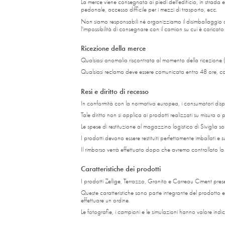
La merce viene consegnata ai piedi dell'edificio, in strada
pedonale, accesso difficile per i mezzi di trasporto, ecc.
Non siamo responsabili né organizziamo il disimballaggio del 
l'impossibilità di consegnare con il camion su cui è caricat
Ricezione della merce
Qualsiasi anomalia riscontrata al momento della ricezione (
Qualsiasi reclamo deve essere comunicato entro 48 ore, co
Resi e diritto di recesso
In conformità con la normativa europea, i consumatori dispo
Tale diritto non si applica ai prodotti realizzati su misura o 
Le spese di restituzione al magazzino logistico di Siviglia s
I prodotti devono essere restituiti perfettamente imballati e 
Il rimborso verrà effettuato dopo che avremo controllato la m
Caratteristiche dei prodotti
I prodotti Zellige, Terrazzo, Granito e Carreau Ciment presen
Queste caratteristiche sono parte integrante del prodotto e 
effettuare un ordine.
Le fotografie, i campioni e le simulazioni hanno valore indi