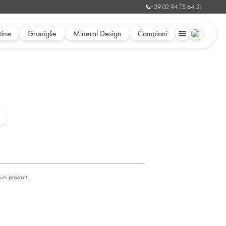
+39 02 94 75 64 31
ine
Graniglie
Mineral Design
Campioni
uni prodotti.