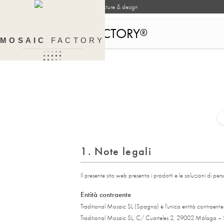
Handcrafted surfaces for architecture & design
MOSAIC FACTORY
®
MOSAIC
FACTORY
1. Note legali
Il presente sito web presenta i prodotti e le soluzioni di pe
Entità contraente
Traditional Mosaic SL (Spagna) è l'unica entità contraente e
Traditional Mosaic SL, C/ Cuarteles 2, 29002 Málaga 