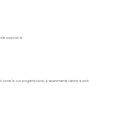
uale associati è:
così come la sua progettazione, è severamente vietata e sarà