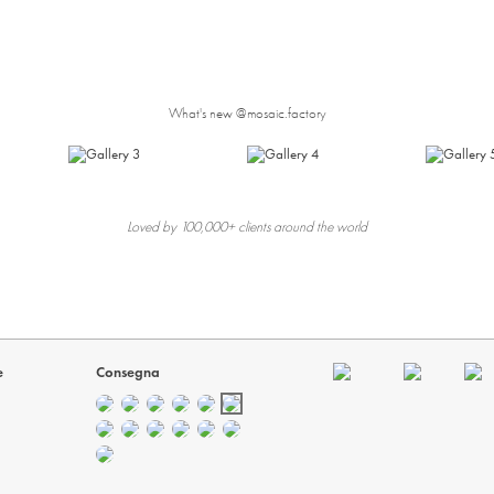
What's new @mosaic.factory
Loved by 100,000+ clients around the world
e
Consegna