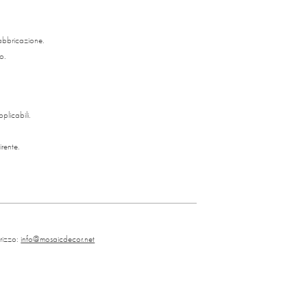
fabbricazione.
to.
plicabili.
irente.
irizzo:
info@mosaicdecor.net