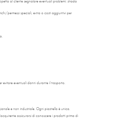
Spetta al cliente segnalare eventuali problemi: strada
ichi/permessi speciali, extra o costi aggiuntivi per
a.
er evitare eventuali danni durante il trasporto.
ianale e non industriale. Ogni piastrella è unica.
acquirente assicurarsi di conoscere i prodotti prima di