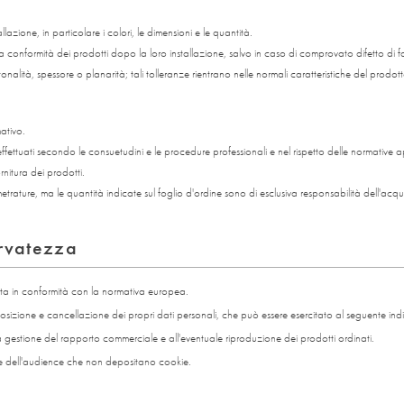
allazione, in particolare i colori, le dimensioni e le quantità.
a conformità dei prodotti dopo la loro installazione, salvo in caso di comprovato difetto di 
tonalità, spessore o planarità; tali tolleranze rientrano nelle normali caratteristiche del prodot
mativo.
e effettuati secondo le consuetudini e le procedure professionali e nel rispetto delle normative ap
rnitura dei prodotti.
rature, ma le quantità indicate sul foglio d'ordine sono di esclusiva responsabilità dell'acqu
ervatezza
ntita in conformità con la normativa europea.
pposizione e cancellazione dei propri dati personali, che può essere esercitato al seguente ind
a gestione del rapporto commerciale e all'eventuale riproduzione dei prodotti ordinati.
one dell'audience che non depositano cookie.