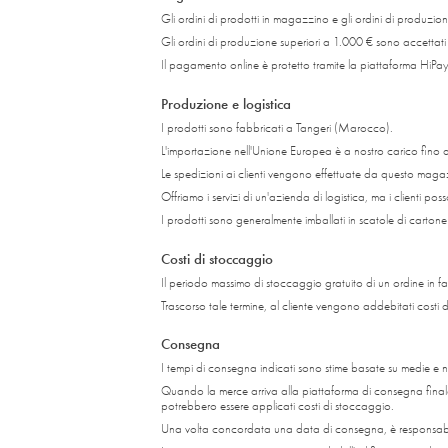
Gli ordini di prodotti in magazzino e gli ordini di produzio
Gli ordini di produzione superiori a 1.000 € sono accettat
Il pagamento online è protetto tramite la piattaforma HiPay
Produzione e logistica
I prodotti sono fabbricati a Tangeri (Marocco).
L'importazione nell'Unione Europea è a nostro carico fino 
Le spedizioni ai clienti vengono effettuate da questo maga
Offriamo i servizi di un'azienda di logistica, ma i clienti poss
I prodotti sono generalmente imballati in scatole di cartone
Costi di stoccaggio
Il periodo massimo di stoccaggio gratuito di un ordine in fab
Trascorso tale termine, al cliente vengono addebitati costi 
Consegna
I tempi di consegna indicati sono stime basate su medie e 
Quando la merce arriva alla piattaforma di consegna finale,
potrebbero essere applicati costi di stoccaggio.
Una volta concordata una data di consegna, è responsabilit