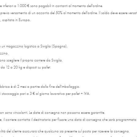
ne inferiori a 1.000 € sono pagabili in contanti al momento dell'ordine.
i previo versamento di un acconto del 50% al momento dell'ordine. Il saldo deve essere versa
, ospitata in Europa.
a un magazzino logistico a Siviglia (Spagna).
zzino.
ono scegliere il proprio corriere da Siviglia.
 da 12 a 20 kg e disposti su pallet.
brica è di 2 mesi a partire dalla fine dell'imballaggio.
di stoccaggio pari a 3 € al giorno lavorativo per pallet + IVA.
non sono vincolanti. Le date di consegna non possono essere garantite.
 il corriere contatta il destinatario per fissare una data di consegna che sarà programmata en
à del cliente assicurarsi che qualcuno sia presente sul posto per ricevere la consegna.