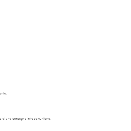
ento.
ito di una consegna intracomunitaria.