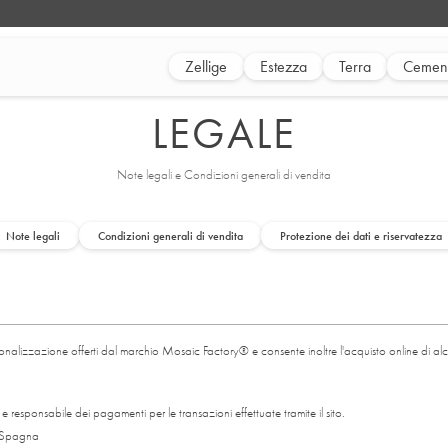
Zellige
Estezza
Terra
Cement
LEGALE
Note legali e Condizioni generali di vendita
Note legali
Condizioni generali di vendita
Protezione dei dati e riservatezza
rsonalizzazione offerti dal marchio Mosaic Factory® e consente inoltre l'acquisto online di alc
 responsabile dei pagamenti per le transazioni effettuate tramite il sito.
– Spagna