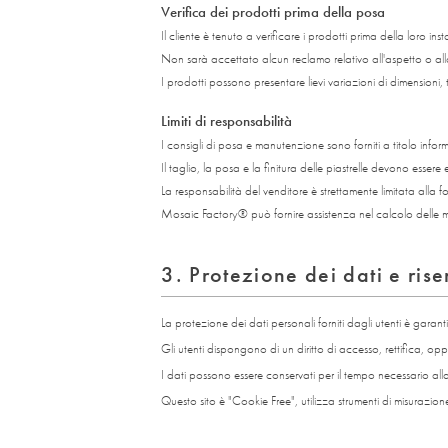
Verifica dei prodotti prima della posa
Il cliente è tenuto a verificare i prodotti prima della loro inst
Non sarà accettato alcun reclamo relativo all'aspetto o all
I prodotti possono presentare lievi variazioni di dimensioni, 
Limiti di responsabilità
I consigli di posa e manutenzione sono forniti a titolo infor
Il taglio, la posa e la finitura delle piastrelle devono esser
La responsabilità del venditore è strettamente limitata alla fo
Mosaic Factory® può fornire assistenza nel calcolo delle met
3. Protezione dei dati e ris
La protezione dei dati personali forniti dagli utenti è gara
Gli utenti dispongono di un diritto di accesso, rettifica, o
I dati possono essere conservati per il tempo necessario all
Questo sito è "Cookie Free", utilizza strumenti di misurazi