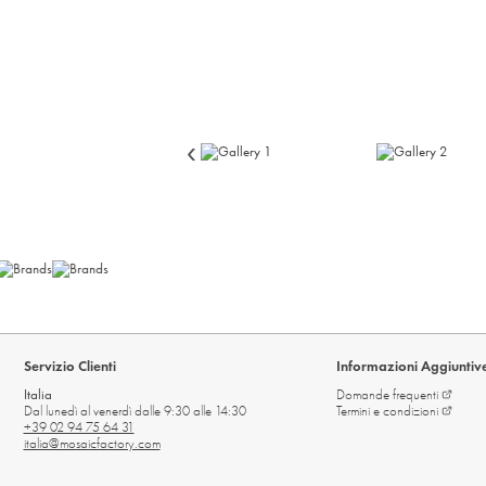
‹
Servizio Clienti
Informazioni Aggiuntiv
Italia
Domande
frequenti
Dal lunedì al venerdì dalle 9:30 alle 14:30
Termini e
condizioni
+39 02 94 75 64 31
italia@mosaicfactory.com