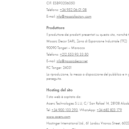
CIF: ESB93206050
Telefono:
+34 952 06 01 08
E-mail:
info@mosaicfactory.com
Produttore
Il produttore dei prodotti presentati su questo sito, nonché tit
Mosaic Decor SARL, Zona di Espansione Industriale (TFZ)
90090 Tangeri – Marocco
Telefono:
+212 553 93 33 50
E-mail:
info@mosaicdecor.net
RC Tanger: 24031
La riproduzione, la messa a disposizione del pubblico e in 
perseguita.
Hosting del sito
Il sito web è ospitato da:
Acens Technologies S.L.U, C/ San Rafael 14, 28108 Al
Tel:
+34 900 103 293
, WhatsApp:
+34 682 823 179
www.acens.com
Hostinger International Ltd., 61 Lordou Vironos Street, 60