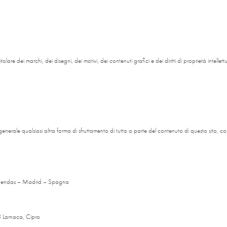
olare dei marchi, dei disegni, dei motivi, dei contenuti grafici e dei diritti di proprietà intellett
generale qualsiasi altra forma di sfruttamento di tutto o parte del contenuto di questo sito, 
cobendas – Madrid – Spagna
23 Larnaca, Cipro